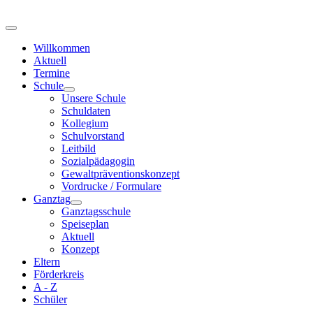
Willkommen
Aktuell
Termine
Schule
Unsere Schule
Schuldaten
Kollegium
Schulvorstand
Leitbild
Sozialpädagogin
Gewaltpräventionskonzept
Vordrucke / Formulare
Ganztag
Ganztagsschule
Speiseplan
Aktuell
Konzept
Eltern
Förderkreis
A - Z
Schüler