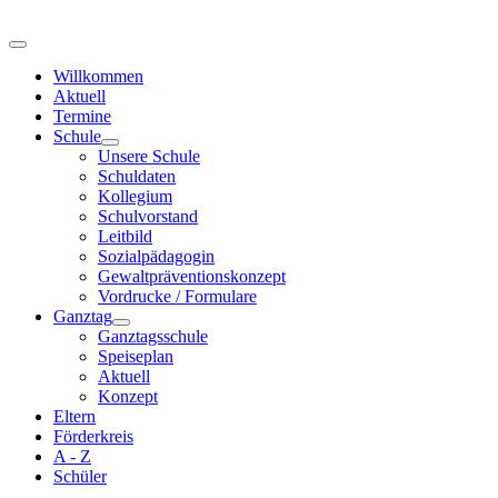
Willkommen
Aktuell
Termine
Schule
Unsere Schule
Schuldaten
Kollegium
Schulvorstand
Leitbild
Sozialpädagogin
Gewaltpräventionskonzept
Vordrucke / Formulare
Ganztag
Ganztagsschule
Speiseplan
Aktuell
Konzept
Eltern
Förderkreis
A - Z
Schüler