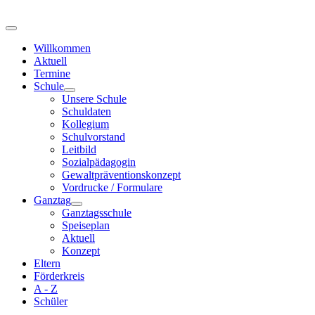
Willkommen
Aktuell
Termine
Schule
Unsere Schule
Schuldaten
Kollegium
Schulvorstand
Leitbild
Sozialpädagogin
Gewaltpräventionskonzept
Vordrucke / Formulare
Ganztag
Ganztagsschule
Speiseplan
Aktuell
Konzept
Eltern
Förderkreis
A - Z
Schüler