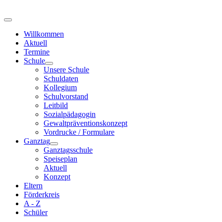
Willkommen
Aktuell
Termine
Schule
Unsere Schule
Schuldaten
Kollegium
Schulvorstand
Leitbild
Sozialpädagogin
Gewaltpräventionskonzept
Vordrucke / Formulare
Ganztag
Ganztagsschule
Speiseplan
Aktuell
Konzept
Eltern
Förderkreis
A - Z
Schüler