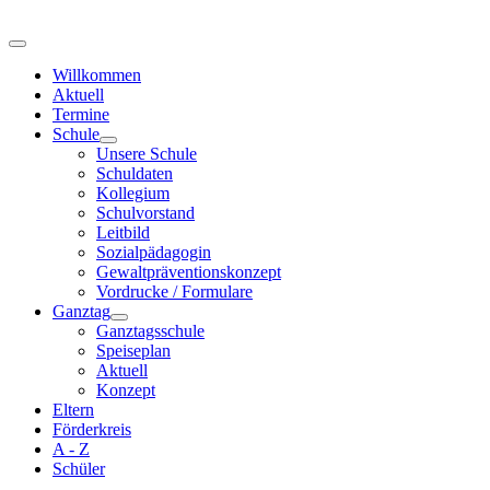
Willkommen
Aktuell
Termine
Schule
Unsere Schule
Schuldaten
Kollegium
Schulvorstand
Leitbild
Sozialpädagogin
Gewaltpräventionskonzept
Vordrucke / Formulare
Ganztag
Ganztagsschule
Speiseplan
Aktuell
Konzept
Eltern
Förderkreis
A - Z
Schüler