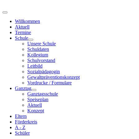
Willkommen
Aktuell
Termine
Schule
Unsere Schule
Schuldaten
Kollegium
Schulvorstand
Leitbild
Sozialpädagogin
Gewaltpräventionskonzept
Vordrucke / Formulare
Ganztag
Ganztagsschule
Speiseplan
Aktuell
Konzept
Eltern
Förderkreis
A - Z
Schüler