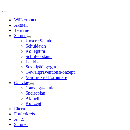
Willkommen
Aktuell
Termine
Schule
Unsere Schule
Schuldaten
Kollegium
Schulvorstand
Leitbild
Sozialpädagogin
Gewaltpräventionskonzept
Vordrucke / Formulare
Ganztag
Ganztagsschule
Speiseplan
Aktuell
Konzept
Eltern
Förderkreis
A - Z
Schüler