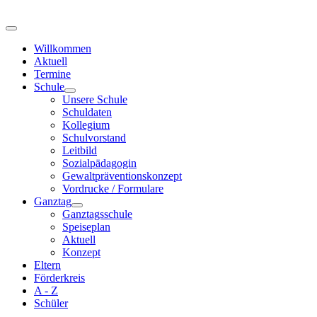
Willkommen
Aktuell
Termine
Schule
Unsere Schule
Schuldaten
Kollegium
Schulvorstand
Leitbild
Sozialpädagogin
Gewaltpräventionskonzept
Vordrucke / Formulare
Ganztag
Ganztagsschule
Speiseplan
Aktuell
Konzept
Eltern
Förderkreis
A - Z
Schüler