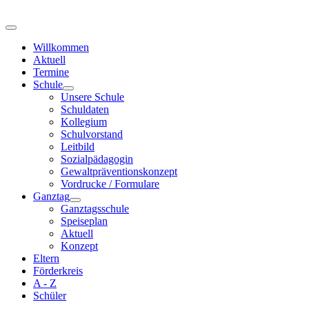
Willkommen
Aktuell
Termine
Schule
Unsere Schule
Schuldaten
Kollegium
Schulvorstand
Leitbild
Sozialpädagogin
Gewaltpräventionskonzept
Vordrucke / Formulare
Ganztag
Ganztagsschule
Speiseplan
Aktuell
Konzept
Eltern
Förderkreis
A - Z
Schüler